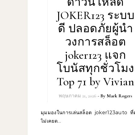
ดาวน์โหลด
JOKER123 ระบบ
ดี ปลอดภัยผู้นำ
วงการสล็อต
joker123 แจก
โบนัสทุกชั่วโมง
Top 71 by Vivian
พฤษภาคม 21, 2026
- By
Mark Rogers
มุมมองในการเล่นสล็อต joker123auto ที่คุณอาจ
ไม่เคยด…