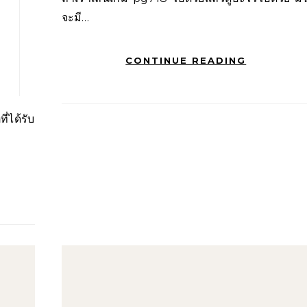
จะมี…
CONTINUE READING