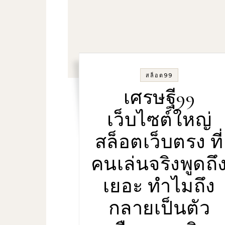
สล็อต99
เศรษฐี99
เว็บไซต์ใหญ่
สล็อตเว็บตรง ที่
คนเล่นจริงพูดถึ
เยอะ ทำไมถึง
กลายเป็นตัว