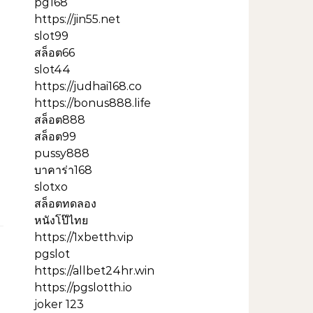
pg168
https://jin55.net
slot99
สล็อต66
slot44
https://judhai168.co
https://bonus888.life
สล็อต888
สล็อต99
pussy888
บาคาร่า168
slotxo
สล็อตทดลอง
หนังโป๊ไทย
https://1xbetth.vip
pgslot
https://allbet24hr.win
https://pgslotth.io
joker 123