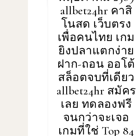
allbet24hr คาสิ
โนสด เว็บตรง
เพื่อคนไทย เกม
ยิงปลาแตกง่าย
ฝาก-ถอน ออโต้
สล็อตจบที่เดียว
allbet24hr สมัคร
เลย ทดลองฟรี
จนกว่าจะเจอ
เกมที่ใช่ Top 84