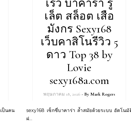
เร็ว บาคาร่า รู
เล็ต สล็อต เสือ
มังกร Sexy168
เว็บคาสิโนรีวิว 5
ดาว Top 38 by
Lovie
sexy168a.com
พฤษภาคม 18, 2026
- By
Mark Rogers
sexy168 เซ็กซี่บาคาร่า ล้ำสมัยด้วยระบบ อัตโนมัติ
ฝ…