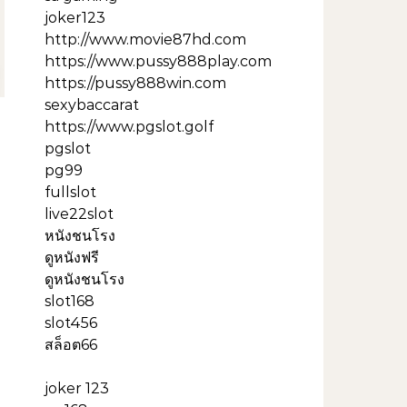
joker123
http://www.movie87hd.com
https://www.pussy888play.com
https://pussy888win.com
sexybaccarat
https://www.pgslot.golf
pgslot
pg99
fullslot
live22slot
หนังชนโรง
ดูหนังฟรี
ดูหนังชนโรง
slot168
slot456
สล็อต66
joker 123