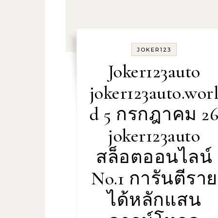
JOKER123
Joker123auto
joker123auto.wor
d 5 กรกฎาคม 2
joker123auto
สล็อตออนไลน์
No.1 การันตีราย
ได้หลักแสน