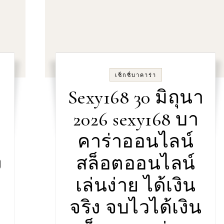
เซ็กซี่บาคาร่า
Sexy168 30 มิถุนา
2026 sexy168 บา
คาร่าออนไลน์
ง
สล็อตออนไลน์
เล่นง่าย ได้เงิน
จริง จบไวได้เงิน