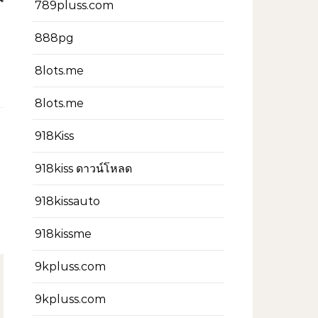
789pluss.com
888pg
8lots.me
8lots.me
918Kiss
918kiss ดาวน์โหลด
918kissauto
918kissme
9kpluss.com
9kpluss.com