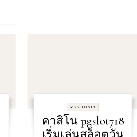
PGSLOT718
คาสิโน pgslot718
เริ่มเล่นสล็อตวัน